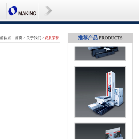
推荐产品
前位置：首页 > 关于我们 >
资质荣誉
PRODUCTS