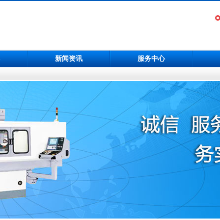
新闻资讯
服务中心