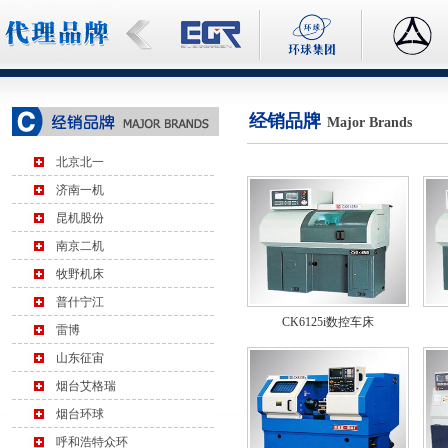
经销品牌
Major Brands
北京北一
济南一机
昆机股份
南京二机
牧野机床
普什宁江
CK6125i数控车床
雷博
山东征宙
烟台艾格瑞
烟台环球
呼和浩特众环